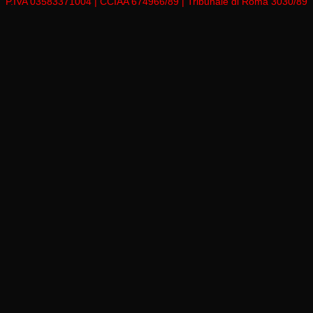
P.IVA 03583371004 | CCIAA 674966/89 | Tribunale di Roma 3030/89