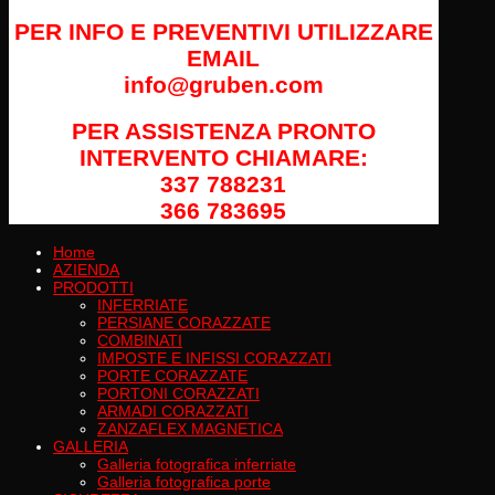
PER INFO E PREVENTIVI UTILIZZARE
EMAIL
info@gruben.com
PER ASSISTENZA PRONTO
INTERVENTO CHIAMARE:
337 788231
366 783695
Home
AZIENDA
PRODOTTI
INFERRIATE
PERSIANE CORAZZATE
COMBINATI
IMPOSTE E INFISSI CORAZZATI
PORTE CORAZZATE
PORTONI CORAZZATI
ARMADI CORAZZATI
ZANZAFLEX MAGNETICA
GALLERIA
Galleria fotografica inferriate
Galleria fotografica porte