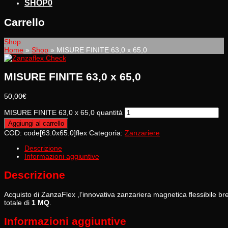
SHOP
0
Carrello
Shop
Home
»
Shop
»
MISURE FINITE 63,0 x 65,0
MISURE FINITE 63,0 x 65,0
50,00
€
MISURE FINITE 63,0 x 65,0 quantità
Aggiungi al carrello
COD:
code[63.0x65.0]flex
Categoria:
Zanzariere
Descrizione
Informazioni aggiuntive
Descrizione
Acquisto di ZanzaFlex ,l’innovativa zanzariera magnetica flessibile
totale di
1 MQ
.
Informazioni aggiuntive