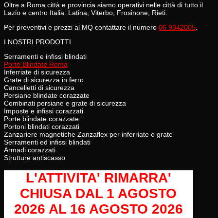
Oltre a Roma città e provincia siamo operativi nelle città di tutto il
Lazio e centro Italia: Latina, Viterbo, Frosinone, Rieti.
Per preventivi e prezzi al MQ contattare il numero
06 9342005
.
I NOSTRI PRODOTTI
Serramenti e infissi blindati
Porte Blindate Roma
Inferriate di sicurezza
Grate di sicurezza in ferro
Cancelletti di sicurezza
Persiane blindate corazzate
Combinati persiane e grate di sicurezza
Imposte e infissi corazzati
Porte blindate corazzate
Portoni blindati corazzati
Zanzariere magnetiche Zanzaflex per inferriate e grate
Serramenti ed infissi blindati
Armadi corazzati
Strutture antiscasso
L'ATTIVITA' RIMARRA'
CHIUSA
DAL 1 AGOSTO
2026 AL 16 AGOSTO 2026