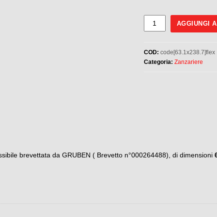
MISURE
AGGIUNGI 
FINITE
63,1
COD:
code[63.1x238.7]flex
x
Categoria:
Zanzariere
238,7
quantità
lessibile brevettata da GRUBEN ( Brevetto n°000264488), di dimensioni