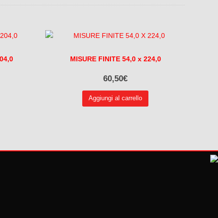
04,0
MISURE FINITE 54,0 x 224,0
60,50
€
Aggiungi al carrello