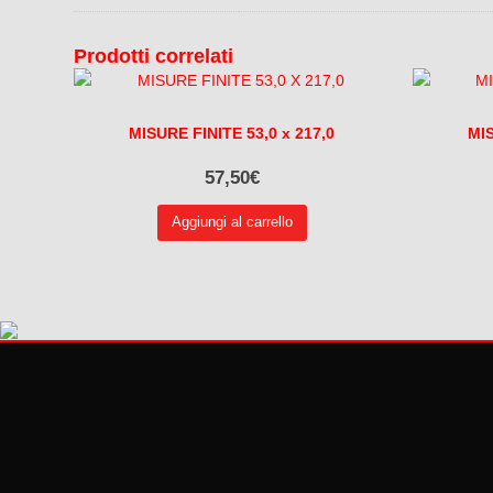
Prodotti correlati
MISURE FINITE 53,0 x 217,0
MIS
57,50
€
Aggiungi al carrello