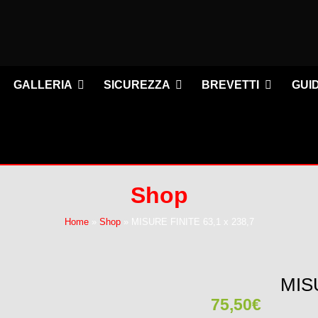
GALLERIA
SICUREZZA
BREVETTI
GUI
Shop
Home
»
Shop
»
MISURE FINITE 63,1 x 238,7
MISU
75,50
€