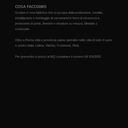
COSA FACCIAMO
Gruben e' una fabbrica che si occupa della produzione, vendita,
installazione e montaggio di serramenti in ferro di sicurezza a
protezione di porte, finestre e strutture su misura, blindate o
corazzate.
Oltre a Roma città e provincia siamo operativi nelle città di tutto il Lazio
e centro Italia: Latina, Viterbo, Frosinone, Rieti.
Per preventivi e prezzi al MQ contattare il numero
06 9342005
.