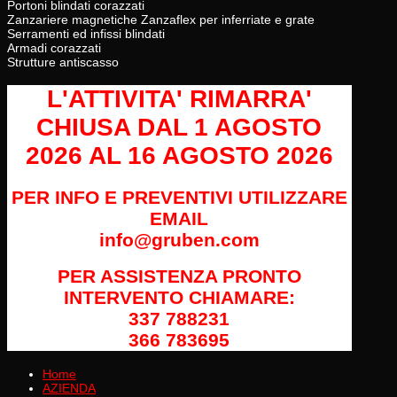
Portoni blindati corazzati
Zanzariere magnetiche Zanzaflex per inferriate e grate
Serramenti ed infissi blindati
Armadi corazzati
Strutture antiscasso
L'ATTIVITA' RIMARRA'
CHIUSA
DAL 1 AGOSTO
2026 AL 16 AGOSTO 2026
PER INFO E PREVENTIVI UTILIZZARE
EMAIL
info@gruben.com
PER ASSISTENZA PRONTO
INTERVENTO CHIAMARE:
337 788231
366 783695
Home
AZIENDA