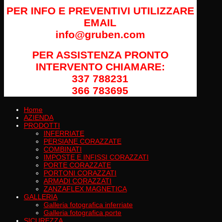
PER INFO E PREVENTIVI UTILIZZARE
EMAIL
info@gruben.com
PER ASSISTENZA PRONTO
INTERVENTO CHIAMARE:
337 788231
366 783695
Home
AZIENDA
PRODOTTI
INFERRIATE
PERSIANE CORAZZATE
COMBINATI
IMPOSTE E INFISSI CORAZZATI
PORTE CORAZZATE
PORTONI CORAZZATI
ARMADI CORAZZATI
ZANZAFLEX MAGNETICA
GALLERIA
Galleria fotografica inferriate
Galleria fotografica porte
SICUREZZA