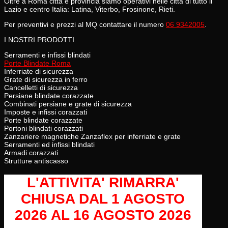
Oltre a Roma città e provincia siamo operativi nelle città di tutto il
Lazio e centro Italia: Latina, Viterbo, Frosinone, Rieti.
Per preventivi e prezzi al MQ contattare il numero
06 9342005
.
I NOSTRI PRODOTTI
Serramenti e infissi blindati
Porte Blindate Roma
Inferriate di sicurezza
Grate di sicurezza in ferro
Cancelletti di sicurezza
Persiane blindate corazzate
Combinati persiane e grate di sicurezza
Imposte e infissi corazzati
Porte blindate corazzate
Portoni blindati corazzati
Zanzariere magnetiche Zanzaflex per inferriate e grate
Serramenti ed infissi blindati
Armadi corazzati
Strutture antiscasso
L'ATTIVITA' RIMARRA'
CHIUSA
DAL 1 AGOSTO
2026 AL 16 AGOSTO 2026