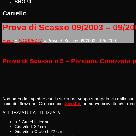
SHOP
0
Carrello
Prova di Scasso 09/2003 – 09/20
Home
»
SICUREZZA
»
Prova di Scasso 09/2003 – 09/2009
Prova di Scasso n.5 – Persiana Corazzata p
Non potendo impedire che la serratura venga strappata via dalla sua s
caso di effrazione. Ci riesce con
ScaKKo
, un nuovo brevetto che reagi
ATTREZZATURA UTILIZZATA
n.2 Cunei in legno
Giravite L 32 cm
Giravite a Croce L 22 cm