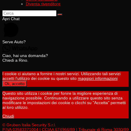
Diventa rivenditore
Apri Chat
Serve Aiuto?
Ciao, hai una domanda?
Chiedi a Rino.
I cookie ci aiutano a fornire i nostri servizi. Utilizzando tali servizi
accetti l'utilizzo dei cookie su questo sito
maggiori informazioni
Ok, accetto
Questo sito utilizza i cookie per fonire la migliore esperienza di
navigazione possibile. Continuando a utilizzare questo sito senza
modificare le impostazioni dei cookie o clicchi su "Accetta" permetti
al loro utilizzo.
Chiudi
© Gruben Italia Security S.r.l.
P.IVA 03583371004 | CCIAA 674966/89 | Tribunale di Roma 3030/89