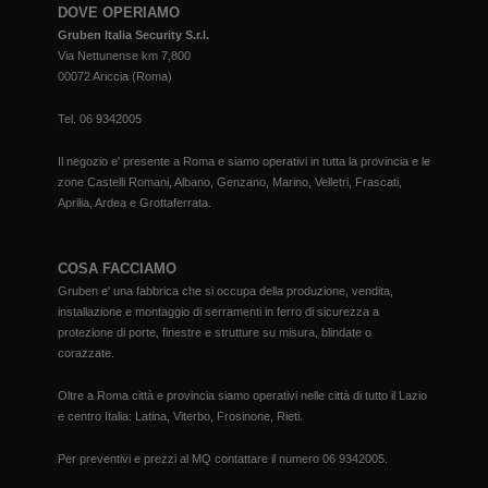
DOVE OPERIAMO
Gruben Italia Security S.r.l.
Via Nettunense km 7,800
00072 Ariccia (Roma)
Tel.
06 9342005
Il negozio e' presente a Roma e siamo operativi in tutta la provincia e le
zone Castelli Romani, Albano, Genzano, Marino, Velletri, Frascati,
Aprilia, Ardea e Grottaferrata.
COSA FACCIAMO
Gruben e' una fabbrica che si occupa della produzione, vendita,
installazione e montaggio di serramenti in ferro di sicurezza a
protezione di porte, finestre e strutture su misura, blindate o
corazzate.
Oltre a Roma città e provincia siamo operativi nelle città di tutto il Lazio
e centro Italia: Latina, Viterbo, Frosinone, Rieti.
Per preventivi e prezzi al MQ contattare il numero
06 9342005
.