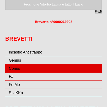
Fig.5
Brevetto n°0000269908
BREVETTI
Incastro Antistrappo
Genius
Conus
Fal
FerMo
ScaKKo