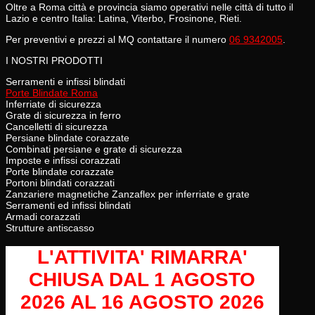
Oltre a Roma città e provincia siamo operativi nelle città di tutto il
Lazio e centro Italia: Latina, Viterbo, Frosinone, Rieti.
Per preventivi e prezzi al MQ contattare il numero
06 9342005
.
I NOSTRI PRODOTTI
Serramenti e infissi blindati
Porte Blindate Roma
Inferriate di sicurezza
Grate di sicurezza in ferro
Cancelletti di sicurezza
Persiane blindate corazzate
Combinati persiane e grate di sicurezza
Imposte e infissi corazzati
Porte blindate corazzate
Portoni blindati corazzati
Zanzariere magnetiche Zanzaflex per inferriate e grate
Serramenti ed infissi blindati
Armadi corazzati
Strutture antiscasso
L'ATTIVITA' RIMARRA'
CHIUSA
DAL 1 AGOSTO
2026 AL 16 AGOSTO 2026