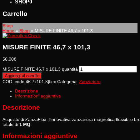
SHOP
0
Carrello
Shop
Home
»
Shop
»
MISURE FINITE 46,7 x 101,3
MISURE FINITE 46,7 x 101,3
50,00
€
MISURE FINITE 46,7 x 101,3 quantità
Aggiungi al carrello
COD:
code[46.7x101.3]flex
Categoria:
Zanzariere
Descrizione
Informazioni aggiuntive
Descrizione
Acquisto di ZanzaFlex ,l’innovativa zanzariera magnetica flessibile
totale di
1 MQ
.
Informazioni aggiuntive