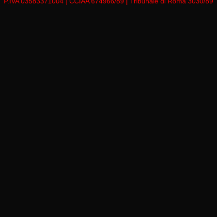
P.IVA 03583371004 | CCIAA 674966/89 | Tribunale di Roma 3030/89