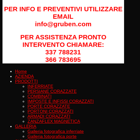
PER INFO E PREVENTIVI UTILIZZARE
EMAIL
info@gruben.com
PER ASSISTENZA PRONTO
INTERVENTO CHIAMARE:
337 788231
366 783695
Home
AZIENDA
PRODOTTI
INFERRIATE
PERSIANE CORAZZATE
COMBINATI
IMPOSTE E INFISSI CORAZZATI
PORTE CORAZZATE
PORTONI CORAZZATI
ARMADI CORAZZATI
ZANZAFLEX MAGNETICA
GALLERIA
Galleria fotografica inferriate
Galleria fotografica porte