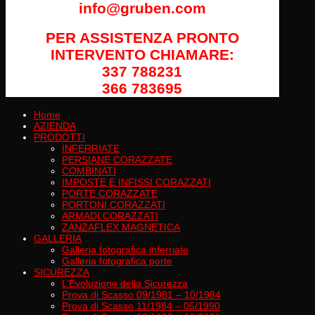
info@gruben.com
PER ASSISTENZA PRONTO
INTERVENTO CHIAMARE:
337 788231
366 783695
Home
AZIENDA
PRODOTTI
INFERRIATE
PERSIANE CORAZZATE
COMBINATI
IMPOSTE E INFISSI CORAZZATI
PORTE CORAZZATE
PORTONI CORAZZATI
ARMADI CORAZZATI
ZANZAFLEX MAGNETICA
GALLERIA
Galleria fotografica inferriate
Galleria fotografica porte
SICUREZZA
L’Evoluzione della Sicurezza
Prova di Scasso 09/1981 – 10/1984
Prova di Scasso 11/1984 – 05/1990