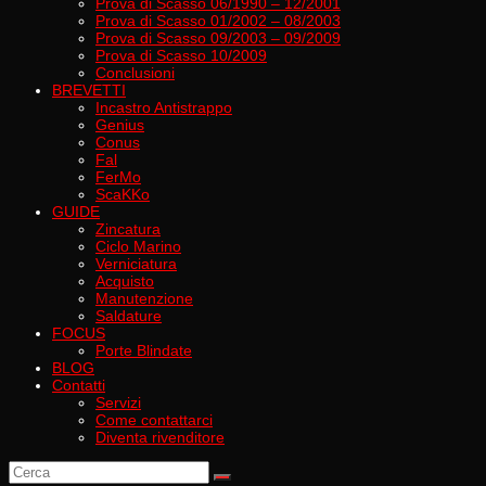
Prova di Scasso 06/1990 – 12/2001
Prova di Scasso 01/2002 – 08/2003
Prova di Scasso 09/2003 – 09/2009
Prova di Scasso 10/2009
Conclusioni
BREVETTI
Incastro Antistrappo
Genius
Conus
Fal
FerMo
ScaKKo
GUIDE
Zincatura
Ciclo Marino
Verniciatura
Acquisto
Manutenzione
Saldature
FOCUS
Porte Blindate
BLOG
Contatti
Servizi
Come contattarci
Diventa rivenditore