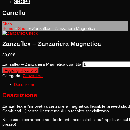
SHOP
0
Carrello
Shop
Home
»
Shop
»
Zanzaflex – Zanzariera Magnetica
Zanzaflex – Zanzariera Magnetica
50,00
€
Zanzaflex – Zanzariera Magnetica quantità
Aggiungi al carrello
Categoria:
Zanzariere
Descrizione
Descrizione
ZanzaFlex
è l’innovativa zanzariera magnetica flessibile
brevettata
d
Combinati…) senza l’intervento di un tecnico specializzato.
Nel caso di serramenti non facilmente accessibili si può applicare sul
prezzo).