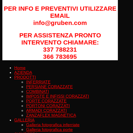
PER INFO E PREVENTIVI UTILIZZARE
EMAIL
info@gruben.com
PER ASSISTENZA PRONTO
INTERVENTO CHIAMARE:
337 788231
366 783695
Home
AZIENDA
PRODOTTI
INFERRIATE
PERSIANE CORAZZATE
COMBINATI
IMPOSTE E INFISSI CORAZZATI
PORTE CORAZZATE
PORTONI CORAZZATI
ARMADI CORAZZATI
ZANZAFLEX MAGNETICA
GALLERIA
Galleria fotografica inferriate
Galleria fotografica porte