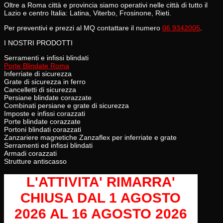
Oltre a Roma città e provincia siamo operativi nelle città di tutto il
Lazio e centro Italia: Latina, Viterbo, Frosinone, Rieti.
Per preventivi e prezzi al MQ contattare il numero
06 9342005
.
I NOSTRI PRODOTTI
Serramenti e infissi blindati
Porte Blindate Roma
Inferriate di sicurezza
Grate di sicurezza in ferro
Cancelletti di sicurezza
Persiane blindate corazzate
Combinati persiane e grate di sicurezza
Imposte e infissi corazzati
Porte blindate corazzate
Portoni blindati corazzati
Zanzariere magnetiche Zanzaflex per inferriate e grate
Serramenti ed infissi blindati
Armadi corazzati
Strutture antiscasso
L'ATTIVITA' RIMARRA'
CHIUSA
DAL 1 AGOSTO
2026 AL 16 AGOSTO 2026