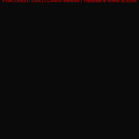
P.IVA 03583371004 | CCIAA 674966/89 | Tribunale di Roma 3030/89