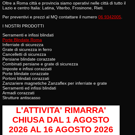
Oltre a Roma città e provincia siamo operativi nelle città di tutto il
Lazio e centro Italia: Latina, Viterbo, Frosinone, Rieti.
Per preventivi e prezzi al MQ contattare il numero
06 9342005
.
I NOSTRI PRODOTTI
Serramenti e infissi blindati
Porte Blindate Roma
Inferriate di sicurezza
Grate di sicurezza in ferro
Cancelletti di sicurezza
Persiane blindate corazzate
Combinati persiane e grate di sicurezza
Imposte e infissi corazzati
Porte blindate corazzate
Portoni blindati corazzati
Zanzariere magnetiche Zanzaflex per inferriate e grate
Serramenti ed infissi blindati
Armadi corazzati
Strutture antiscasso
L'ATTIVITA' RIMARRA'
CHIUSA
DAL 1 AGOSTO
2026 AL 16 AGOSTO 2026