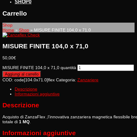
SHOP
0
Carrello
Shop
Home
»
Shop
»
MISURE FINITE 104,0 x 71,0
MISURE FINITE 104,0 x 71,0
50,00
€
MISURE FINITE 104,0 x 71,0 quantità
Aggiungi al carrello
COD:
code[104.0x71.0]flex
Categoria:
Zanzariere
Descrizione
Informazioni aggiuntive
Descrizione
Acquisto di ZanzaFlex ,l’innovativa zanzariera magnetica flessibile
totale di
1 MQ
.
Informazioni aggiuntive