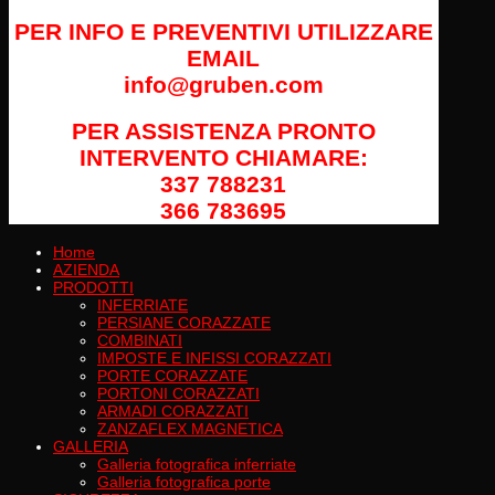
PER INFO E PREVENTIVI UTILIZZARE
EMAIL
info@gruben.com
PER ASSISTENZA PRONTO
INTERVENTO CHIAMARE:
337 788231
366 783695
Home
AZIENDA
PRODOTTI
INFERRIATE
PERSIANE CORAZZATE
COMBINATI
IMPOSTE E INFISSI CORAZZATI
PORTE CORAZZATE
PORTONI CORAZZATI
ARMADI CORAZZATI
ZANZAFLEX MAGNETICA
GALLERIA
Galleria fotografica inferriate
Galleria fotografica porte