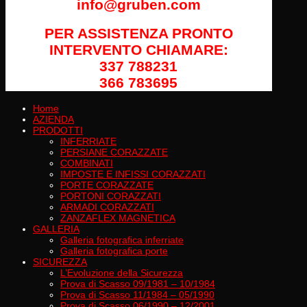
info@gruben.com
PER ASSISTENZA PRONTO
INTERVENTO CHIAMARE:
337 788231
366 783695
Home
AZIENDA
PRODOTTI
INFERRIATE
PERSIANE CORAZZATE
COMBINATI
IMPOSTE E INFISSI CORAZZATI
PORTE CORAZZATE
PORTONI CORAZZATI
ARMADI CORAZZATI
ZANZAFLEX MAGNETICA
GALLERIA
Galleria fotografica inferriate
Galleria fotografica porte
SICUREZZA
L’Evoluzione della Sicurezza
Prova di Scasso 09/1981 – 10/1984
Prova di Scasso 11/1984 – 05/1990
Prova di Scasso 06/1990 – 12/2001