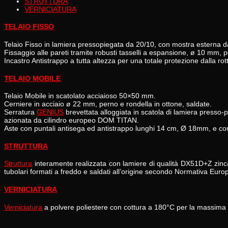
STRUTTURA
VERNICIATURA
TELAIO FISSO
Telaio Fisso in lamiera pressopiegata da 20/10, con mostra esterna da 
Fissaggio alle pareti tramite robusti tasselli a espansione, ø 10 mm, 
Incastro Antistrappo a tutta altezza per una totale protezione dalla rot
TELAIO MOBILE
Telaio
Mobile
in scatolato acciaioso 50×50 mm.
Cerniere
in acciaio ø 22 mm, perno e rondella in ottone, saldate.
Serratura
GENIUS
brevettata
alloggiata in scatola di lamiera presso-p
azionata da cilindro europeo DOM TITAN.
Aste con puntali
antisega ed antistrappo
lunghi 14 cm, Ø 18mm, e cor
STRUTTURA
Struttura
interamente realizzata con lamiere
di qualità DX51D+Z zin
tubolari
formati a freddo e saldati all’origine secondo Normativa Euro
VERNICIATURA
Verniciatura
a polvere poliestere con cottura a 180°C per la massima r