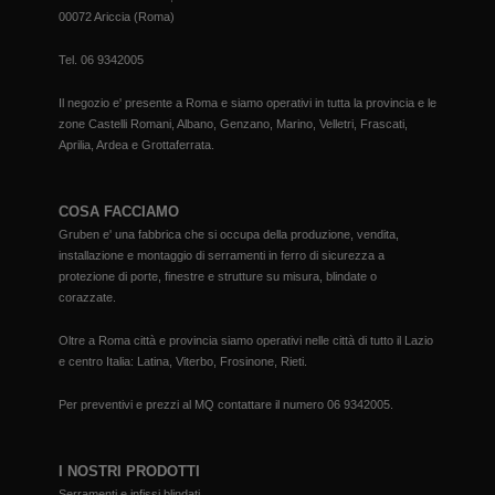
00072 Ariccia (Roma)
Tel.
06 9342005
Il negozio e' presente a Roma e siamo operativi in tutta la provincia e le
zone Castelli Romani, Albano, Genzano, Marino, Velletri, Frascati,
Aprilia, Ardea e Grottaferrata.
COSA FACCIAMO
Gruben e' una fabbrica che si occupa della produzione, vendita,
installazione e montaggio di serramenti in ferro di sicurezza a
protezione di porte, finestre e strutture su misura, blindate o
corazzate.
Oltre a Roma città e provincia siamo operativi nelle città di tutto il Lazio
e centro Italia: Latina, Viterbo, Frosinone, Rieti.
Per preventivi e prezzi al MQ contattare il numero
06 9342005
.
I NOSTRI PRODOTTI
Serramenti e infissi blindati