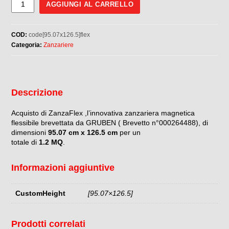
MISURE
AGGIUNGI AL CARRELLO
FINITE
95,07
COD:
code[95.07x126.5]flex
x
Categoria:
Zanzariere
126,5
quantità
Descrizione
Acquisto di ZanzaFlex ,l’innovativa zanzariera magnetica
flessibile brevettata da GRUBEN ( Brevetto n°000264488), di
dimensioni
95.07 cm x 126.5 cm
per un
totale di
1.2 MQ
.
Informazioni aggiuntive
CustomHeight
[95.07×126.5]
Prodotti correlati