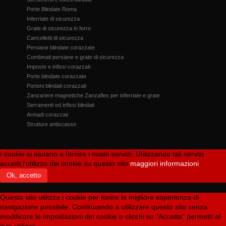
Porte Blindate Roma
Inferriate di sicurezza
Grate di sicurezza in ferro
Cancelletti di sicurezza
Persiane blindate corazzate
Combinati persiane e grate di sicurezza
Imposte e infissi corazzati
Porte blindate corazzate
Portoni blindati corazzati
Zanzariere magnetiche Zanzaflex per inferriate e grate
Serramenti ed infissi blindati
Armadi corazzati
Strutture antiscasso
I cookie ci aiutano a fornire i nostri servizi. Utilizzando tali servizi
accetti l'utilizzo dei cookie su questo sito
maggiori informazioni
Ok, accetto
Questo sito utilizza i cookie per fonire la migliore esperienza di
navigazione possibile. Continuando a utilizzare questo sito senza
modificare le impostazioni dei cookie o clicchi su "Accetta" permetti al
loro utilizzo.