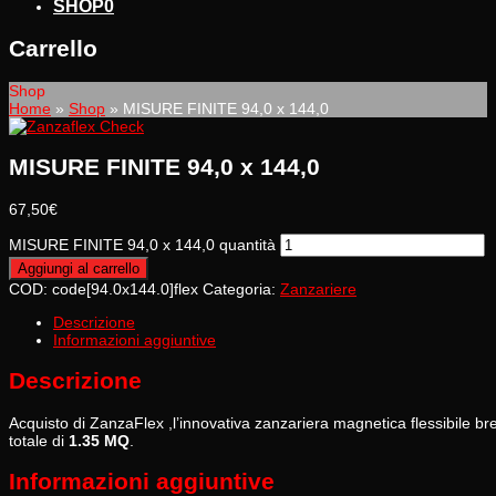
SHOP
0
Carrello
Shop
Home
»
Shop
»
MISURE FINITE 94,0 x 144,0
MISURE FINITE 94,0 x 144,0
67,50
€
MISURE FINITE 94,0 x 144,0 quantità
Aggiungi al carrello
COD:
code[94.0x144.0]flex
Categoria:
Zanzariere
Descrizione
Informazioni aggiuntive
Descrizione
Acquisto di ZanzaFlex ,l’innovativa zanzariera magnetica flessibile
totale di
1.35 MQ
.
Informazioni aggiuntive