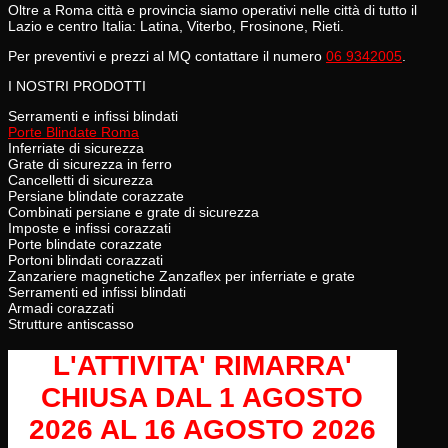
Oltre a Roma città e provincia siamo operativi nelle città di tutto il
Lazio e centro Italia: Latina, Viterbo, Frosinone, Rieti.
Per preventivi e prezzi al MQ contattare il numero
06 9342005
.
I NOSTRI PRODOTTI
Serramenti e infissi blindati
Porte Blindate Roma
Inferriate di sicurezza
Grate di sicurezza in ferro
Cancelletti di sicurezza
Persiane blindate corazzate
Combinati persiane e grate di sicurezza
Imposte e infissi corazzati
Porte blindate corazzate
Portoni blindati corazzati
Zanzariere magnetiche Zanzaflex per inferriate e grate
Serramenti ed infissi blindati
Armadi corazzati
Strutture antiscasso
L'ATTIVITA' RIMARRA'
CHIUSA
DAL 1 AGOSTO
2026 AL 16 AGOSTO 2026