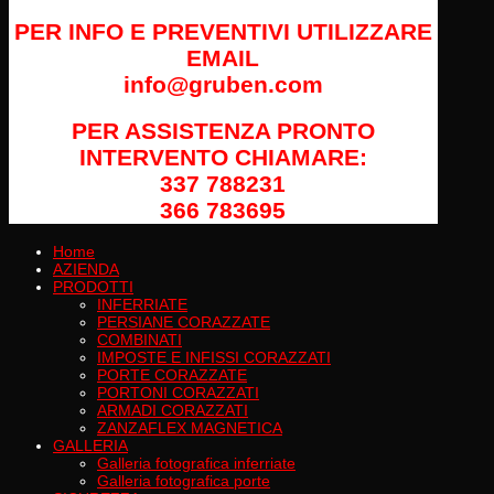
PER INFO E PREVENTIVI UTILIZZARE
EMAIL
info@gruben.com
PER ASSISTENZA PRONTO
INTERVENTO CHIAMARE:
337 788231
366 783695
Home
AZIENDA
PRODOTTI
INFERRIATE
PERSIANE CORAZZATE
COMBINATI
IMPOSTE E INFISSI CORAZZATI
PORTE CORAZZATE
PORTONI CORAZZATI
ARMADI CORAZZATI
ZANZAFLEX MAGNETICA
GALLERIA
Galleria fotografica inferriate
Galleria fotografica porte