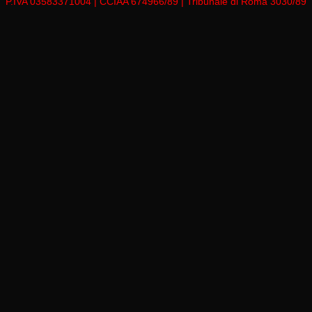
P.IVA 03583371004 | CCIAA 674966/89 | Tribunale di Roma 3030/89