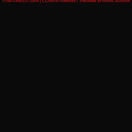
P.IVA 03583371004 | CCIAA 674966/89 | Tribunale di Roma 3030/89