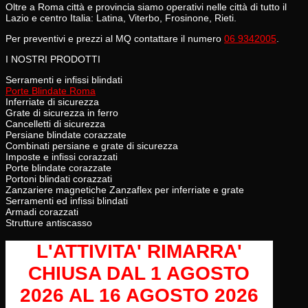
Oltre a Roma città e provincia siamo operativi nelle città di tutto il
Lazio e centro Italia: Latina, Viterbo, Frosinone, Rieti.
Per preventivi e prezzi al MQ contattare il numero
06 9342005
.
I NOSTRI PRODOTTI
Serramenti e infissi blindati
Porte Blindate Roma
Inferriate di sicurezza
Grate di sicurezza in ferro
Cancelletti di sicurezza
Persiane blindate corazzate
Combinati persiane e grate di sicurezza
Imposte e infissi corazzati
Porte blindate corazzate
Portoni blindati corazzati
Zanzariere magnetiche Zanzaflex per inferriate e grate
Serramenti ed infissi blindati
Armadi corazzati
Strutture antiscasso
L'ATTIVITA' RIMARRA'
CHIUSA
DAL 1 AGOSTO
2026 AL 16 AGOSTO 2026