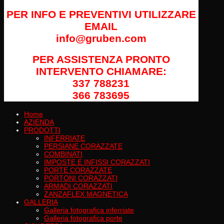
PER INFO E PREVENTIVI UTILIZZARE
EMAIL
info@gruben.com
PER ASSISTENZA PRONTO
INTERVENTO CHIAMARE:
337 788231
366 783695
Home
AZIENDA
PRODOTTI
INFERRIATE
PERSIANE CORAZZATE
COMBINATI
IMPOSTE E INFISSI CORAZZATI
PORTE CORAZZATE
PORTONI CORAZZATI
ARMADI CORAZZATI
ZANZAFLEX MAGNETICA
GALLERIA
Galleria fotografica inferriate
Galleria fotografica porte