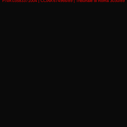
P.IVA 03583371004 | CCIAA 674966/89 | Tribunale di Roma 3030/89