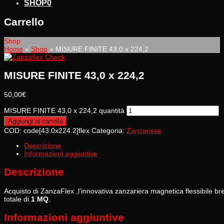
SHOP
0
Carrello
Shop
Home
»
Shop
»
MISURE FINITE 43,0 x 224,2
MISURE FINITE 43,0 x 224,2
50,00
€
MISURE FINITE 43,0 x 224,2 quantità
Aggiungi al carrello
COD:
code[43.0x224.2]flex
Categoria:
Zanzariere
Descrizione
Informazioni aggiuntive
Descrizione
Acquisto di ZanzaFlex ,l’innovativa zanzariera magnetica flessibile
totale di
1 MQ
.
Informazioni aggiuntive