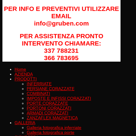
PER INFO E PREVENTIVI UTILIZZARE
EMAIL
info@gruben.com
PER ASSISTENZA PRONTO
INTERVENTO CHIAMARE:
337 788231
366 783695
Home
AZIENDA
PRODOTTI
INFERRIATE
PERSIANE CORAZZATE
COMBINATI
IMPOSTE E INFISSI CORAZZATI
PORTE CORAZZATE
PORTONI CORAZZATI
ARMADI CORAZZATI
ZANZAFLEX MAGNETICA
GALLERIA
Galleria fotografica inferriate
Galleria fotografica porte