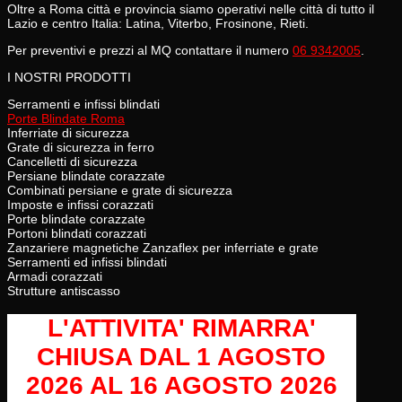
Oltre a Roma città e provincia siamo operativi nelle città di tutto il
Lazio e centro Italia: Latina, Viterbo, Frosinone, Rieti.
Per preventivi e prezzi al MQ contattare il numero
06 9342005
.
I NOSTRI PRODOTTI
Serramenti e infissi blindati
Porte Blindate Roma
Inferriate di sicurezza
Grate di sicurezza in ferro
Cancelletti di sicurezza
Persiane blindate corazzate
Combinati persiane e grate di sicurezza
Imposte e infissi corazzati
Porte blindate corazzate
Portoni blindati corazzati
Zanzariere magnetiche Zanzaflex per inferriate e grate
Serramenti ed infissi blindati
Armadi corazzati
Strutture antiscasso
L'ATTIVITA' RIMARRA'
CHIUSA
DAL 1 AGOSTO
2026 AL 16 AGOSTO 2026