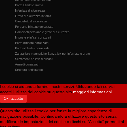
Porte Blindate Roma
Inferriate di sicurezza
Grate di sicurezza in ferro
Cancelletti di sicurezza
Persiane blindate corazzate
Combinati persiane e grate di sicurezza
Imposte e infissi corazzati
Porte blindate corazzate
Portoni blindati corazzati
Zanzariere magnetiche Zanzaflex per inferriate e grate
Serramenti ed infissi blindati
Armadi corazzati
Strutture antiscasso
I cookie ci aiutano a fornire i nostri servizi. Utilizzando tali servizi
accetti l'utilizzo dei cookie su questo sito
maggiori informazioni
Ok, accetto
Questo sito utilizza i cookie per fonire la migliore esperienza di
navigazione possibile. Continuando a utilizzare questo sito senza
modificare le impostazioni dei cookie o clicchi su "Accetta" permetti al
loro utilizzo.