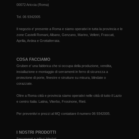
00072 Ariccia (Roma)
Tel.
06 9342005
Il negozio e' presente a Roma e siamo operativi in tutta la provincia e le
zone Castelli Romani, Albano, Genzano, Marino, Velletri, Frascati,
Aprilia, Ardea e Grottaferrata.
COSA FACCIAMO
Gruben e' una fabbrica che si occupa della produzione, vendita,
installazione e montaggio di serramenti in ferro di sicurezza a
protezione di porte, finestre e strutture su misura, blindate o
corazzate.
Oltre a Roma città e provincia siamo operativi nelle città di tutto il Lazio
e centro Italia: Latina, Viterbo, Frosinone, Rieti.
Per preventivi e prezzi al MQ contattare il numero
06 9342005
.
I NOSTRI PRODOTTI
Serramenti e infissi blindati