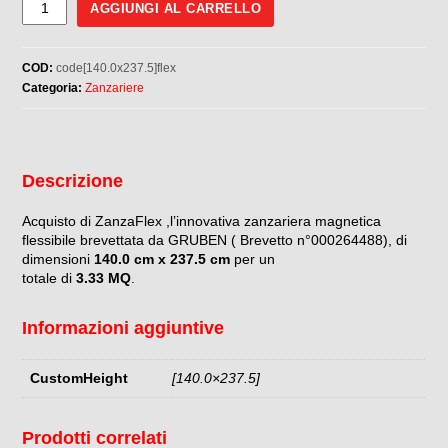
MISURE
AGGIUNGI AL CARRELLO
FINITE
140,0
COD:
code[140.0x237.5]flex
x
Categoria:
Zanzariere
237,5
quantità
Descrizione
Acquisto di ZanzaFlex ,l’innovativa zanzariera magnetica
flessibile brevettata da GRUBEN ( Brevetto n°000264488), di
dimensioni
140.0 cm x 237.5 cm
per un
totale di
3.33 MQ
.
Informazioni aggiuntive
CustomHeight
[140.0×237.5]
Prodotti correlati