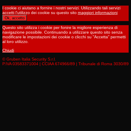
I cookie ci aiutano a fornire i nostri servizi. Utilizzando tali servizi
accetti l'utilizzo dei cookie su questo sito
maggiori informazioni
Ok, accetto
Questo sito utilizza i cookie per fonire la migliore esperienza di
navigazione possibile. Continuando a utilizzare questo sito senza
modificare le impostazioni dei cookie o clicchi su "Accetta" permetti
al loro utilizzo.
Chiudi
© Gruben Italia Security S.r.l.
P.IVA 03583371004 | CCIAA 674966/89 | Tribunale di Roma 3030/89