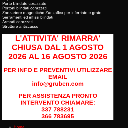
Porte blindate corazzate
Portoni blindati corazzati
Zanzariere magnetiche Zanzaflex per inferriate e grate
Serramenti ed infissi blindati
Armadi corazzati
Strutture antiscasso
L'ATTIVITA' RIMARRA'
CHIUSA
DAL 1 AGOSTO
2026 AL 16 AGOSTO 2026
PER INFO E PREVENTIVI UTILIZZARE
EMAIL
info@gruben.com
PER ASSISTENZA PRONTO
INTERVENTO CHIAMARE:
337 788231
366 783695
Home