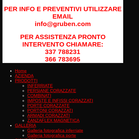
PER INFO E PREVENTIVI UTILIZZARE
EMAIL
info@gruben.com
PER ASSISTENZA PRONTO
INTERVENTO CHIAMARE:
337 788231
366 783695
Home
AZIENDA
PRODOTTI
INFERRIATE
PERSIANE CORAZZATE
COMBINATI
IMPOSTE E INFISSI CORAZZATI
PORTE CORAZZATE
PORTONI CORAZZATI
ARMADI CORAZZATI
ZANZAFLEX MAGNETICA
GALLERIA
Galleria fotografica inferriate
Galleria fotografica porte