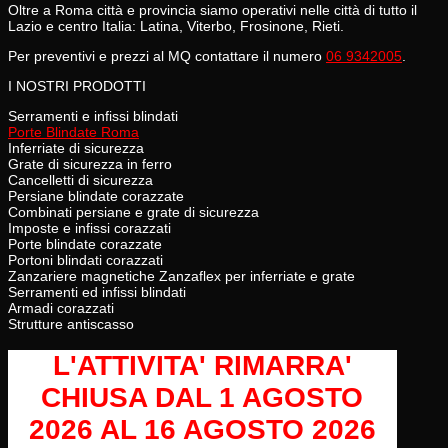
Oltre a Roma città e provincia siamo operativi nelle città di tutto il
Lazio e centro Italia: Latina, Viterbo, Frosinone, Rieti.
Per preventivi e prezzi al MQ contattare il numero
06 9342005
.
I NOSTRI PRODOTTI
Serramenti e infissi blindati
Porte Blindate Roma
Inferriate di sicurezza
Grate di sicurezza in ferro
Cancelletti di sicurezza
Persiane blindate corazzate
Combinati persiane e grate di sicurezza
Imposte e infissi corazzati
Porte blindate corazzate
Portoni blindati corazzati
Zanzariere magnetiche Zanzaflex per inferriate e grate
Serramenti ed infissi blindati
Armadi corazzati
Strutture antiscasso
L'ATTIVITA' RIMARRA'
CHIUSA
DAL 1 AGOSTO
2026 AL 16 AGOSTO 2026