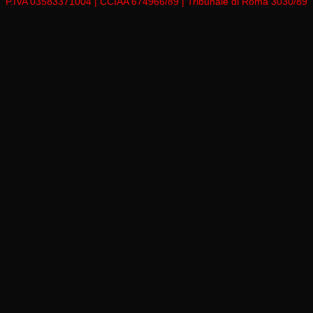
P.IVA 03583371004 | CCIAA 674966/89 | Tribunale di Roma 3030/89